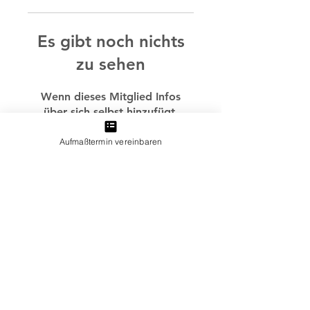
Es gibt noch nichts
zu sehen
Wenn dieses Mitglied Infos
über sich selbst hinzufügt,
erscheinen diese hier.
Aufmaßtermin vereinbaren
Häufig gestellte Fragen
Impressum
Datenschutz
Facebook
Instagram
© 2022 Freiraum Ausstatter – All rights